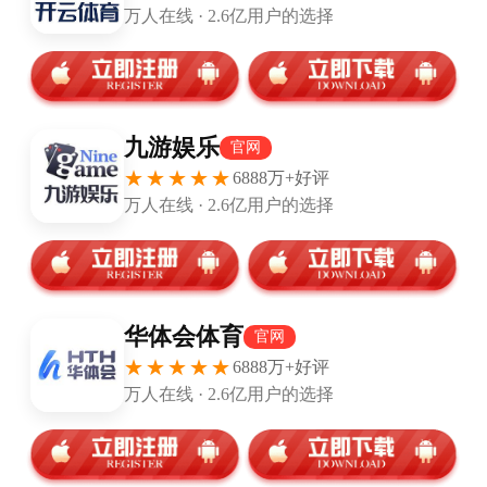
消，主要因为日本目前禁止许多国...
xiaoqiao
2026-05-11
5752
体坛周报全媒体发布
随着F1澳大利亚站和摩纳哥站此前取消，北京时间6月12
日，F1官方再次宣布日本、新加坡和阿塞拜疆三站比赛也
确认取消。F1方面曾试图找到2020年举办赛事的方法，但
他们在本周五宣布，在不确定的全球疫情的形势下，这是
不可能的。